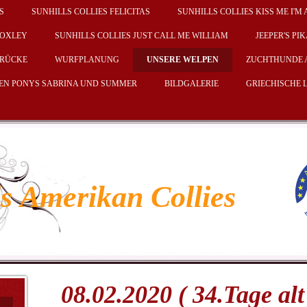
S
SUNHILLS COLLIES FELICITAS
SUNHILLS COLLIES KISS ME I'M 
LOXLEY
SUNHILLS COLLIES JUST CALL ME WILLIAM
JEEPER'S PI
RÜCKE
WURFPLANUNG
UNSERE WELPEN
ZUCHTHUNDE 
DEN PONYS SABRINA UND SUMMER
BILDGALERIE
GRIECHISCHE
ls Amerikan Collies
08.02.2020 ( 34.Tage alt