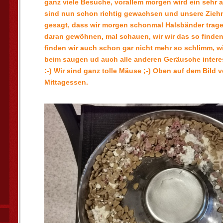
ganz viele Besuche, vorallem morgen wird ein sehr a
sind nun schon richtig gewachsen und unsere Zie
gesagt, dass wir morgen schonmal Halsbänder trage
daran gewöhnen, mal schauen, wir wir das so finden
finden wir auch schon gar nicht mehr so schlimm, w
beim saugen ud auch alle anderen Geräusche intere
:-) Wir sind ganz tolle Mäuse ;-) Oben auf dem Bild v
Mittagessen.