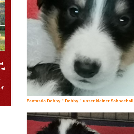
-)
nd
und
,
uf
-)
Fantastic Dobby " Dobby " unser kleiner Schneeball 