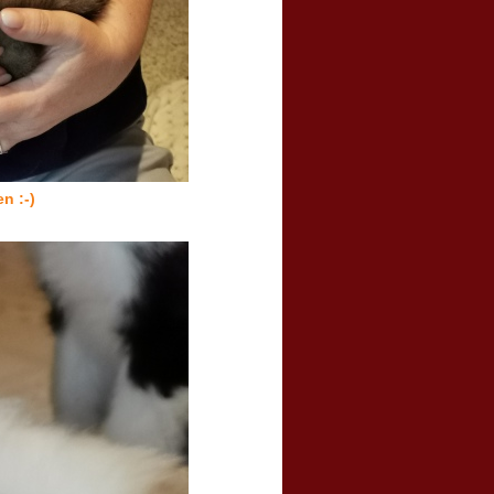
n :-)