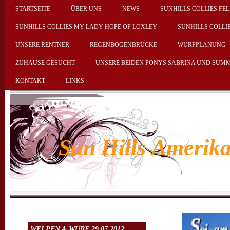
STARTSEITE
ÜBER UNS
NEWS
SUNHILLS COLLIES FEL
SUNHILLS COLLIES MY LADY HOPE OF LOXLEY
SUNHILLS COLLI
UNSERE RENTNER
REGENBOGENBRÜCKE
WURFPLANUNG
ZUHAUSE GESUCHT
UNSERE BEIDEN PONYS SABRINA UND SUM
KONTAKT
LINKS
Sun Hills Amerika
WELPEN A-WURF 29.07.2012