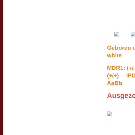
Geboren um
white
MDR1: (+/
(+/+) IPD
AaBb
Ausgez