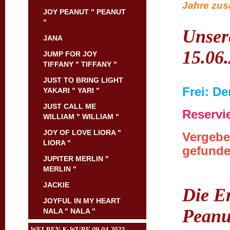
Jahre zus
JOY PEANUT " PEANUT
"
Unser
JANA
15.06
JUMP FOR JOY
TIFFANY " TIFFANY "
JUST TO BRING LIGHT
Frei: D
YAKARI " YARI "
JUST CALL ME
Reservi
WILLIAM " WILLIAM "
JOY OF LOVE LIORA "
Vergebe
LIORA "
gefund
JUPITER MERLIN "
MERLIN "
JACKIE
Die Er
JOYFUL IN MY HEART
Peanut
NALA " NALA "
WELPEN K-WURF 09.04.2023