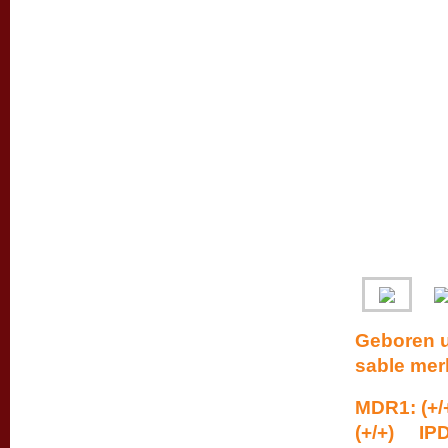
Geboren u
sable mer
MDR1: (+/
(+/+) IPD