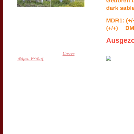
Geboren u
dark sabl
Juhuuuu, sie sind gelandet :-)
Unsere Feli hat uns am 29.03. ein
MDR1: (+
wundervolles Quartett ( 3 Mädels und
1 Bub ) geschenkt! Alle sind topfit und
(+/+) DM
putzmunter und auch Feli geht es
großartig :-) Wir sind überglücklich,
Ausgez
die Kleinen nun endlich bei uns zu
haben und freuen uns schon sehr auf
die nächsten Wochen ;-)
Mehr gibt es auch unter
Unsere
Welpen P-Wurf
.