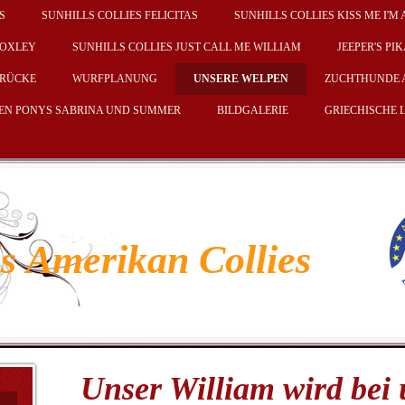
S
SUNHILLS COLLIES FELICITAS
SUNHILLS COLLIES KISS ME I'M 
LOXLEY
SUNHILLS COLLIES JUST CALL ME WILLIAM
JEEPER'S PI
RÜCKE
WURFPLANUNG
UNSERE WELPEN
ZUCHTHUNDE 
DEN PONYS SABRINA UND SUMMER
BILDGALERIE
GRIECHISCHE
ls Amerikan Collies
Unser William wird bei 