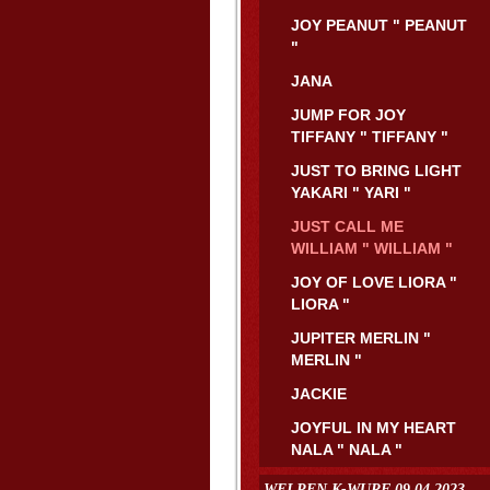
JOY PEANUT " PEANUT
"
JANA
JUMP FOR JOY
TIFFANY " TIFFANY "
JUST TO BRING LIGHT
YAKARI " YARI "
JUST CALL ME
WILLIAM " WILLIAM "
JOY OF LOVE LIORA "
LIORA "
JUPITER MERLIN "
MERLIN "
JACKIE
JOYFUL IN MY HEART
NALA " NALA "
WELPEN K-WURF 09.04.2023