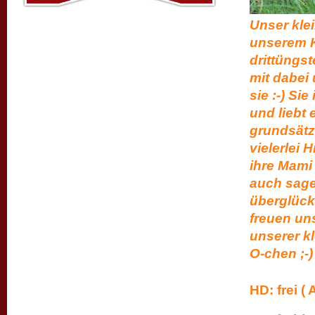
Unser kle
unserem K-
drittüngst
mit dabei 
sie :-) Si
und liebt
grundsätzl
vielerlei 
ihre Mami 
auch sagen
überglück
freuen un
unserer k
O-chen ;-)
HD: frei ( A