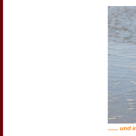
....... und