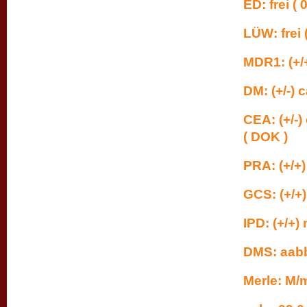
ED: frei ( 0
LÜW: frei (
MDR1: (
DM: (+
CEA: (+
( DOK )
PRA: (+
GCS: (+
IPD: (+
DMS:
Merle: M/