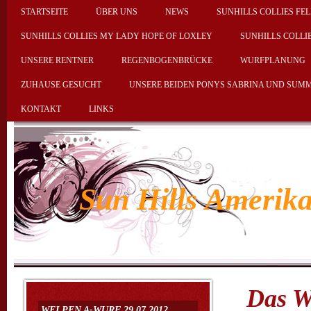
STARTSEITE
ÜBER UNS
NEWS
SUNHILLS COLLIES FEL
SUNHILLS COLLIES MY LADY HOPE OF LOXLEY
SUNHILLS COLLI
UNSERE RENTNER
REGENBOGENBRÜCKE
WURFPLANUNG
ZUHAUSE GESUCHT
UNSERE BEIDEN PONYS SABRINA UND SUM
KONTAKT
LINKS
Sun Hills Amerika
Das W
WELPEN A-WURF 29.07.2012