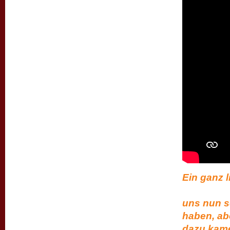
Ein g
es tut
uns nun s
haben, abe
dazu kame