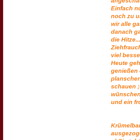
angeschau
Einfach nu
noch zu u
wir alle g
danach ga
die Hitze
Ziehfrauc
viel besse
Heute geh
genießen e
planschen
sc
wünschen 
und 
Bi
Krümelband
ausgezoge