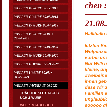
chen :
WELPEN B-WURF 30.12.2017
WELPEN C-WURF 30.05.2018
21.08.
WELPEN D-WURF 03.04.2019
Hal
WELPEN E-WURF 28.04 +
29.04.2019
herzl
letzten E
WELPEN F-WURF 05.01.2020
Welpenzei
WELPEN G-WURF 16.09.2020
vorbei und
Nur Willi 
WELPEN H-WURF 17.09.2020
kleine, u
WELPEN I-WURF 30.05.+
Zweibeiner
31.05.2021
ihnen gebl
WELPEN J-WURF 15.06.2022
dass wir 
Familien 
TRÄCHTIGKEITSTAGEB
UCH J-WURF
unglaublic
sooooo gl
WELPENTAGEBUCH