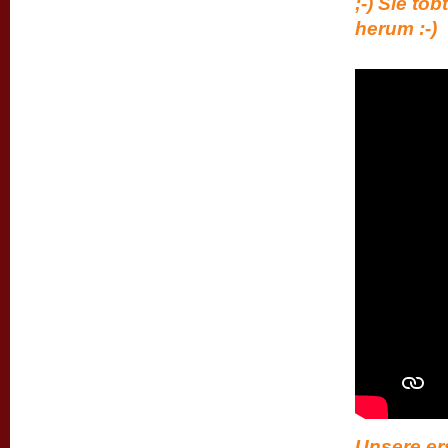
;-) Sie to
herum :-)
Unsere er