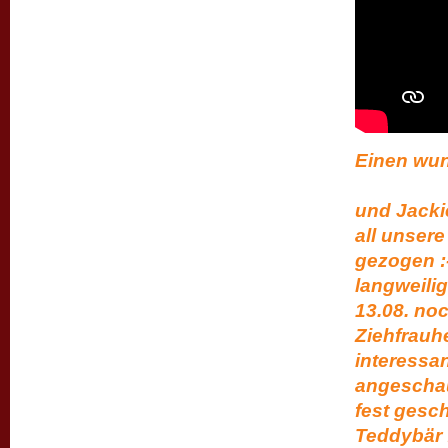
Einen w
da sin
und Jackie
all unser
gezogen :-
langweilig
13.08. n
Ziehfrauhe
interessa
angeschau
fest geschl
Teddybär 