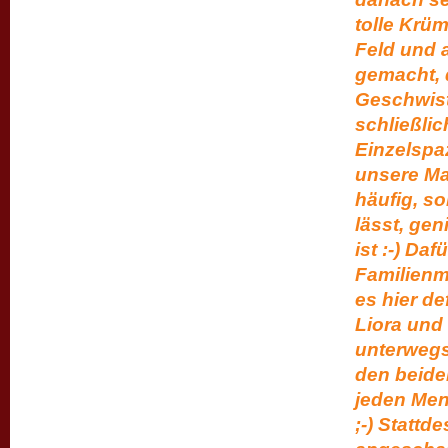
tolle Krüm
Feld und 
gemacht, 
Geschwiste
schließlic
Einzelspa
unsere Mam
häufig, s
lässt, gen
ist :-) D
Familienm
es hier def
Liora und
unterwegs
den beide
jeden Men
;-) Stattd