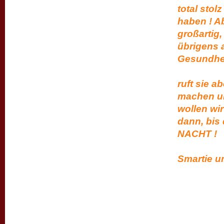
total stol
haben ! A
großartig,
übrigens a
Gesundhei
S
ruft sie a
machen un
wollen wir
dann, bis
NACH
Eur
Smartie u