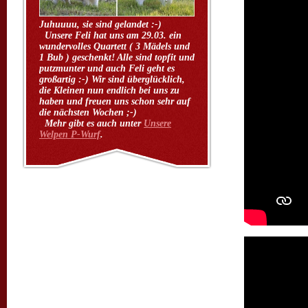
Juhuuuu, sie sind gelandet :-)
Unsere Feli hat uns am 29.03. ein
wundervolles Quartett ( 3 Mädels und
1 Bub ) geschenkt! Alle sind topfit und
putzmunter und auch Feli geht es
großartig :-) Wir sind überglücklich,
die Kleinen nun endlich bei uns zu
haben und freuen uns schon sehr auf
die nächsten Wochen ;-)
Mehr gibt es auch unter
Unsere
Welpen P-Wurf
.