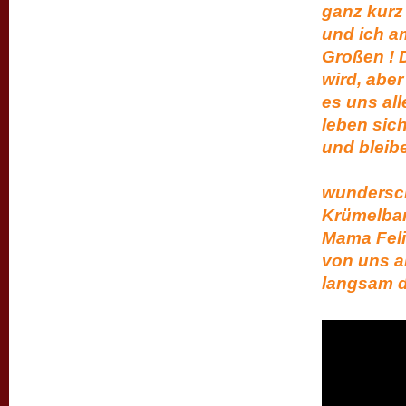
ganz kurz
und ich a
Großen ! 
wird, abe
es uns al
leben sich
und ble
So, n
wundersc
Krümelband
Mama Fel
von uns a
langsam de