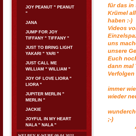
für das in
JOY PEANUT " PEANUT
Krümel al
"
haben 
JANA
Videos vo
JUMP FOR JOY
Einzelspa
TIFFANY " TIFFANY "
uns mache
JUST TO BRING LIGHT
unsere Ge
YAKARI " YARI "
Euch noch
JUST CALL ME
dann mal 
WILLIAM " WILLIAM "
Verfo
JOY OF LOVE LIORA "
Ihr
LIORA "
immer wie
JUPITER MERLIN "
wieder n
MERLIN "
So, d
JACKIE
wunderchö
JOYFUL IN MY HEART
NALA " NALA "
Auf Wi
Eure
WELPEN K-WURF 09.04.2023