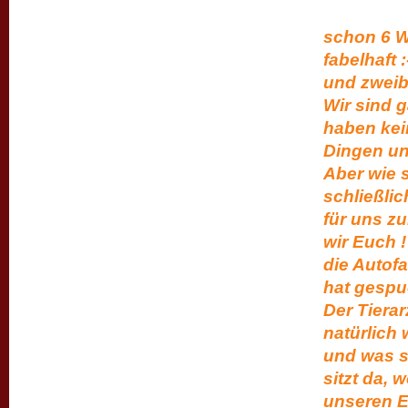
da sin
schon 6 W
fabelhaft 
und zweibe
Wir sind 
haben kei
Dingen un
Aber wie s
schließlic
für uns z
wir Euch !
die Autofa
hat gespu
Der Tiera
natürlich
und was so
sitzt da, 
unseren E