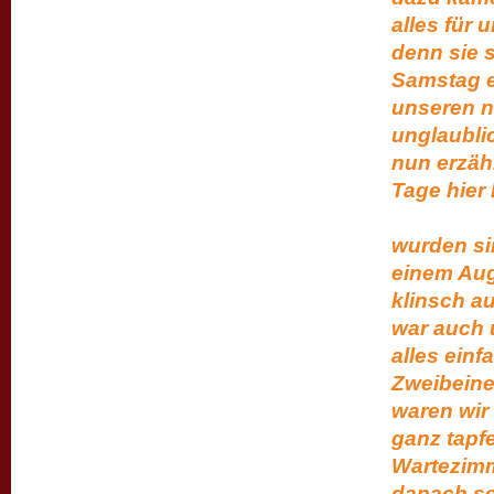
alles für 
denn sie 
Samstag e
unseren n
unglaublic
nun erzäh
Tag
Also:
wurden si
einem Aug
klinsch a
war auch 
alles einf
Zweibeine
waren wir
ganz tapf
Wartezimm
danach seh