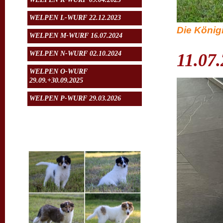
WELPEN L-WURF 22.12.2023
Die Königi
WELPEN M-WURF 16.07.2024
WELPEN N-WURF 02.10.2024
11.07
WELPEN O-WURF
29.09.+30.09.2025
WELPEN P-WURF 29.03.2026
Aktuelles