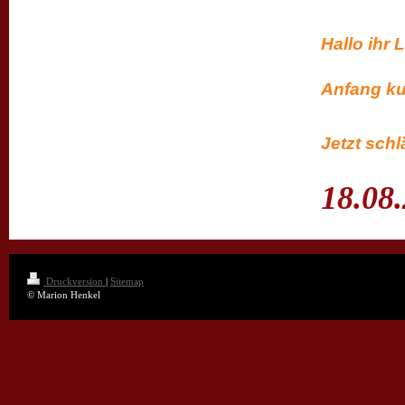
Hal
bisher 
Anfang ku
Jetzt schlä
18.08
Druckversion
|
Sitemap
© Marion Henkel