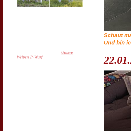
Juhuuuu, sie sind gelandet :-)
Unsere Feli hat uns am 29.03. ein
wundervolles Quartett ( 3 Mädels und
1 Bub ) geschenkt! Alle sind topfit und
putzmunter und auch Feli geht es
großartig :-) Wir sind überglücklich,
Schaut mal
die Kleinen nun endlich bei uns zu
Und bin i
haben und freuen uns schon sehr auf
die nächsten Wochen ;-)
Mehr gibt es auch unter
Unsere
22.01
Welpen P-Wurf
.