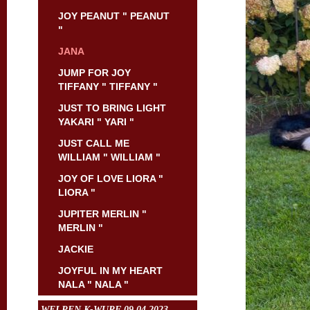
JOY PEANUT " PEANUT
"
JANA
JUMP FOR JOY
TIFFANY " TIFFANY "
JUST TO BRING LIGHT
YAKARI " YARI "
JUST CALL ME
WILLIAM " WILLIAM "
JOY OF LOVE LIORA "
LIORA "
JUPITER MERLIN "
MERLIN "
JACKIE
JOYFUL IN MY HEART
NALA " NALA "
WELPEN K-WURF 09.04.2023