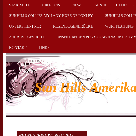
STARTSEITE
ÜBER UNS
NEWS
SUNHILLS COLLIES FEL
SUNHILLS COLLIES MY LADY HOPE OF LOXLEY
SUNHILLS COLLI
UNSERE RENTNER
REGENBOGENBRÜCKE
WURFPLANUNG
ZUHAUSE GESUCHT
UNSERE BEIDEN PONYS SABRINA UND SUM
KONTAKT
LINKS
Sun Hills Amerika
J
WELPEN A-WURF 29.07.2012