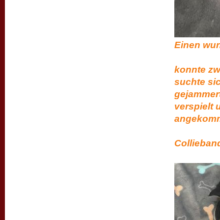
Einen w
die he
konnte zw
suchte sic
gejammert 
verspielt 
ang
Euch ei
Collieba