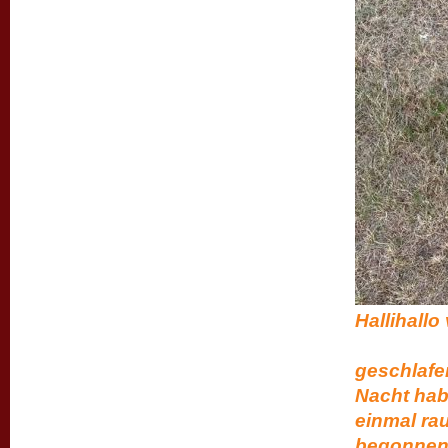
Halli
die Fah
geschlafen
Nacht hab
einmal ra
begonnen :