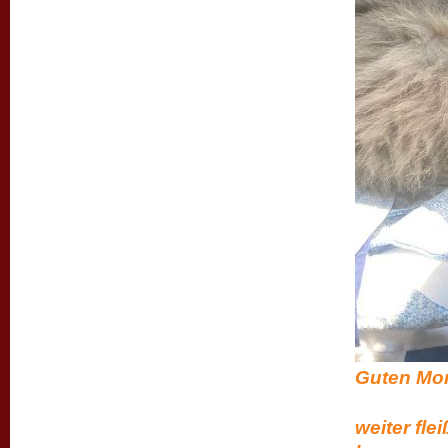
Gute
uns ge
weiter fl