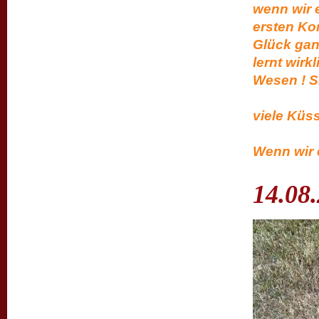
wenn wir e
ersten Ko
Glück ganz
lernt wirk
Wesen ! S
viele 
P.S. Das
Wenn wir e
14.08