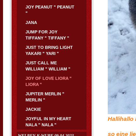
JOY PEANUT " PEANUT
"
JANA
JUMP FOR JOY
TIFFANY " TIFFANY "
JUST TO BRING LIGHT
YAKARI " YARI "
JUST CALL ME
WILLIAM " WILLIAM "
JOY OF LOVE LIORA "
LIORA "
JUPITER MERLIN "
MERLIN "
JACKIE
Hal
JOYFUL IN MY HEART
NALA " NALA "
Liora 
so eine l
WELPEN K-WURF 09.04.2023