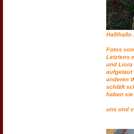
Ha
Wir wo
Fotos von 
Letztens 
und Liora
aufgetaut
anderen We
schläft s
haben 
Gan
uns u