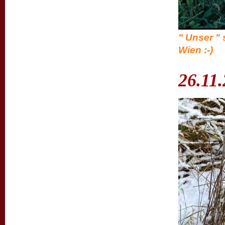
" Unser "
Wien :-)
26.11