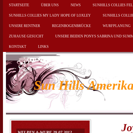
STARTSEITE
ÜBER UNS
NEWS
SUNHILLS COLLIES FEL
SUNHILLS COLLIES MY LADY HOPE OF LOXLEY
SUNHILLS COLLI
UNSERE RENTNER
REGENBOGENBRÜCKE
WURFPLANUNG
ZUHAUSE GESUCHT
UNSERE BEIDEN PONYS SABRINA UND SUM
KONTAKT
LINKS
Sun Hills Amerika
Joy o
WELPEN A-WURF 29.07.2012