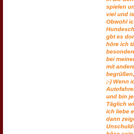
spielen u
viel und i
Obwohl ich
Hundeschu
gbt es dor
höre ich t
besondere 
bei meine
mit ander
begrüßen, 
;-) Wenn i
Autofahre
und bin je
Täglich wi
ich liebe 
dann zeig
Unschulds
böse sein