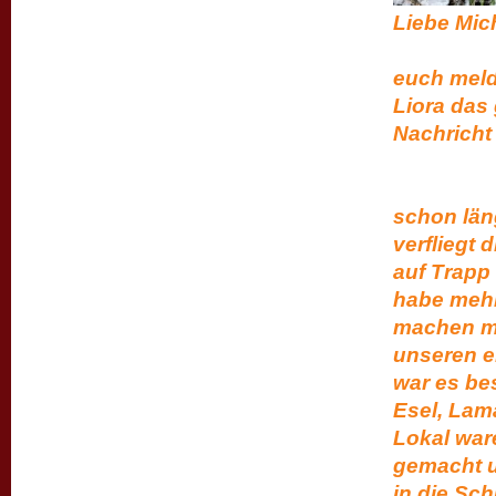
Liebe
Wir wo
euch meld
Liora das 
Nach
H
tut 
schon län
verfliegt
auf Trapp
habe mehr
machen mi
unseren er
war es bes
Esel, Lam
Lokal war
gemacht u
in die Sch