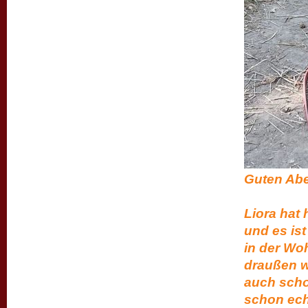
Gute
hier lä
Liora hat 
und es ist
in der Wo
draußen w
auch schon
schon echt