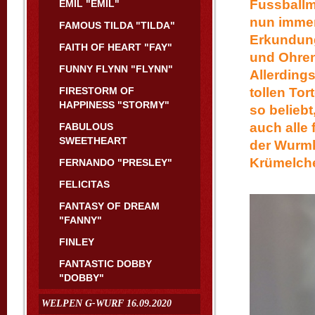
Fussballm
EMIL "EMIL"
nun immer
FAMOUS TILDA "TILDA"
Erkundung
FAITH OF HEART "FAY"
und Ohren 
FUNNY FLYNN "FLYNN"
Allerdings
FIRESTORM OF
tollen Tor
HAPPINESS "STORMY"
so beliebt
auch alle 
FABULOUS
SWEETHEART
der Wurmk
Krümelche
FERNANDO "PRESLEY"
FELICITAS
FANTASY OF DREAM
"FANNY"
FINLEY
FANTASTIC DOBBY
"DOBBY"
WELPEN G-WURF 16.09.2020