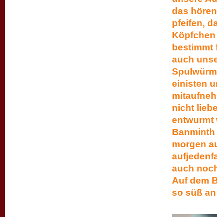
das hören
pfeifen, d
Köpfchen 
bestimmt 
auch unse
Spulwürmer
einisten 
mitaufneh
nicht lieb
entwurmt 
Banminth 
morgen au
aufjedenfa
auch n
Auf dem B
so süß an 