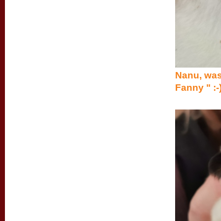
Nanu, was
Fanny " :-