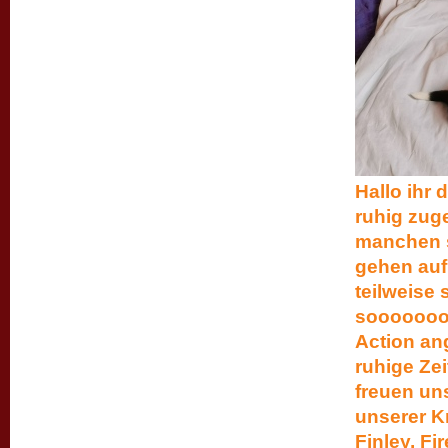
Hallo ihr 
ruhig zuge
manchen s
gehen auf
teilweise 
soooooooo
Action ang
ruhige Zei
freuen un
unserer K
Finley, Fi