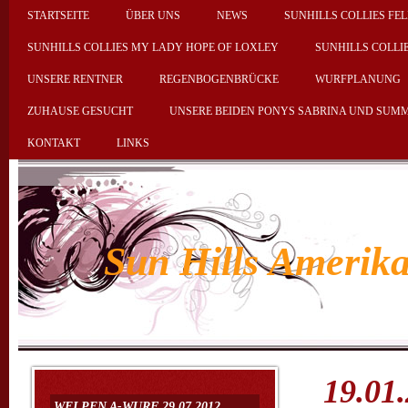
STARTSEITE
ÜBER UNS
NEWS
SUNHILLS COLLIES FEL
SUNHILLS COLLIES MY LADY HOPE OF LOXLEY
SUNHILLS COLLI
UNSERE RENTNER
REGENBOGENBRÜCKE
WURFPLANUNG
ZUHAUSE GESUCHT
UNSERE BEIDEN PONYS SABRINA UND SUM
KONTAKT
LINKS
Sun Hills Amerika
19.01.
WELPEN A-WURF 29.07.2012