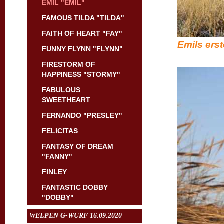
EMIL "EMIL"
FAMOUS TILDA "TILDA"
FAITH OF HEART "FAY"
Emils erst
FUNNY FLYNN "FLYNN"
FIRESTORM OF
HAPPINESS "STORMY"
FABULOUS
SWEETHEART
FERNANDO "PRESLEY"
FELICITAS
FANTASY OF DREAM
"FANNY"
FINLEY
FANTASTIC DOBBY
"DOBBY"
WELPEN G-WURF 16.09.2020