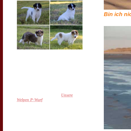
Bin ich ni
Juhuuuu, sie sind gelandet :-)
Unsere Feli hat uns am 29.03. ein
wundervolles Quartett ( 3 Mädels und
1 Bub ) geschenkt! Alle sind topfit und
putzmunter und auch Feli geht es
großartig :-) Wir sind überglücklich,
die Kleinen nun endlich bei uns zu
haben und freuen uns schon sehr auf
die nächsten Wochen ;-)
Mehr gibt es auch unter
Unsere
Welpen P-Wurf
.