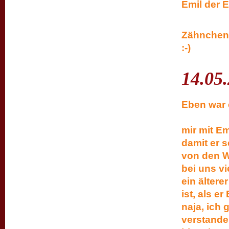
Emil der E
Zähnchen 
:-)
14.05
Eben
Wir wa
mir mit E
damit er 
von den W
bei uns v
ein älter
ist, als e
naja, ich 
verstan