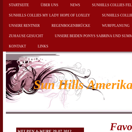
STARTSEITE
ÜBER UNS
NEWS
SUNHILLS COLLIES FEL
SUNHILLS COLLIES MY LADY HOPE OF LOXLEY
SUNHILLS COLLI
UNSERE RENTNER
REGENBOGENBRÜCKE
WURFPLANUNG
ZUHAUSE GESUCHT
UNSERE BEIDEN PONYS SABRINA UND SUM
KONTAKT
LINKS
Sun Hills Amerika
Favou
WELPEN A-WURF 29.07.2012