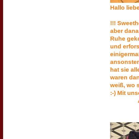
Hall
wir s
!!! Sweet
aber danac
Ruhe geko
und erfors
einigerma
ansonsten 
hat sie al
waren dann
weiß, wo s
:-) Mit 
Alles L