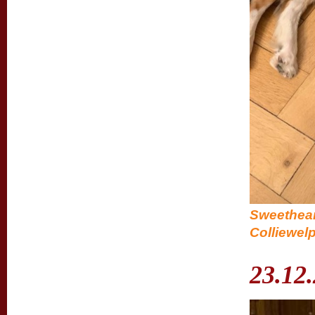
Sweethear
Colliewel
23.12