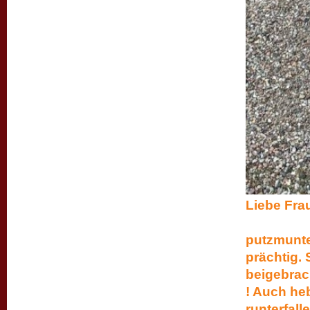
Lie
bei un
putzmunter
prächtig. 
beigebrac
! Auch heb
runterfall