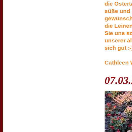
die Ostert
süße und 
gewünscht 
die Leinen
Sie uns s
unserer al
sich g
He
Cathleen 
07.03