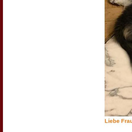
Lie
uns geh