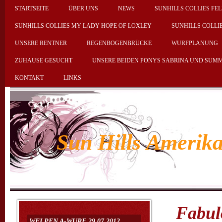
STARTSEITE
ÜBER UNS
NEWS
SUNHILLS COLLIES FEL
SUNHILLS COLLIES MY LADY HOPE OF LOXLEY
SUNHILLS COLLI
UNSERE RENTNER
REGENBOGENBRÜCKE
WURFPLANUNG
ZUHAUSE GESUCHT
UNSERE BEIDEN PONYS SABRINA UND SUM
KONTAKT
LINKS
Sun Hills Amerika
Fabul
WELPEN A-WURF 29.07.2012