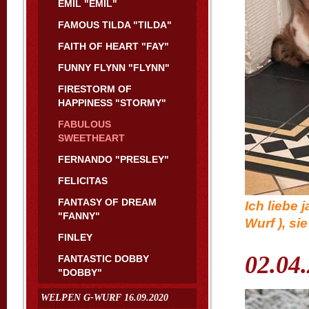
EMIL "EMIL"
FAMOUS TILDA "TILDA"
FAITH OF HEART "FAY"
FUNNY FLYNN "FLYNN"
FIRESTORM OF
HAPPINESS "STORMY"
FABULOUS
SWEETHEART
FERNANDO "PRESLEY"
FELICITAS
FANTASY OF DREAM
Ich liebe 
"FANNY"
Wurf ), si
FINLEY
02.04
FANTASTIC DOBBY
"DOBBY"
WELPEN G-WURF 16.09.2020