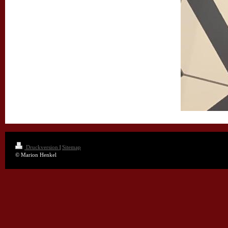
Druckversion
|
Sitemap
© Marion Henkel