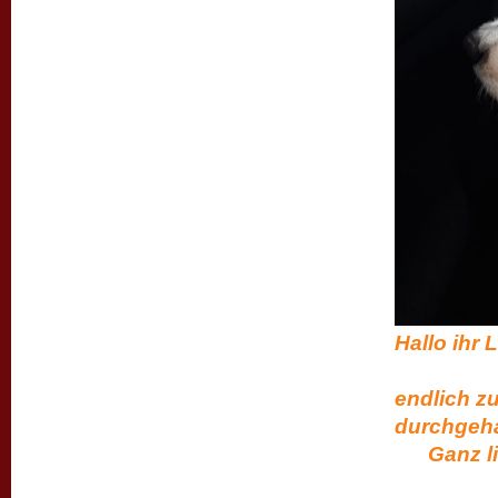
Hal
wir si
endlich z
durch
Ganz lie