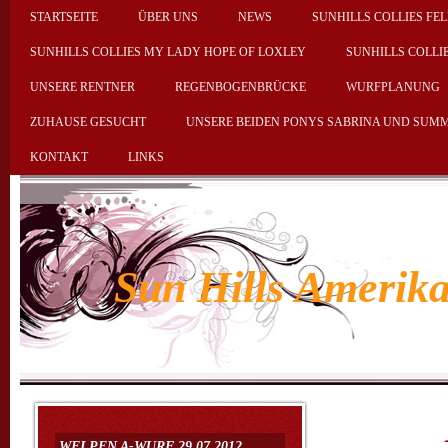
STARTSEITE
ÜBER UNS
NEWS
SUNHILLS COLLIES FEL
SUNHILLS COLLIES MY LADY HOPE OF LOXLEY
SUNHILLS COLLI
UNSERE RENTNER
REGENBOGENBRÜCKE
WURFPLANUNG
ZUHAUSE GESUCHT
UNSERE BEIDEN PONYS SABRINA UND SUM
KONTAKT
LINKS
Sun Hills Amerika
Ice 
WELPEN A-WURF 29.07.2012