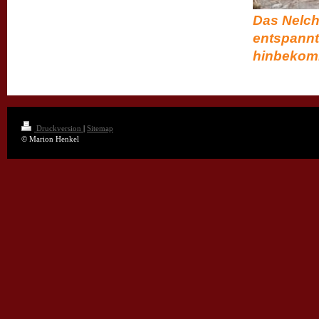
Das Nelch
entspannt 
hinbekomm
Druckversion
|
Sitemap
© Marion Henkel