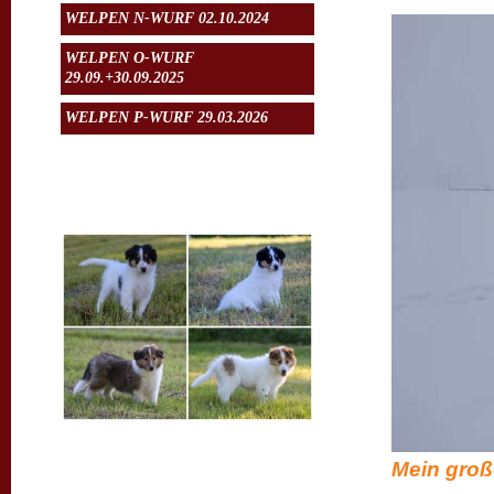
WELPEN N-WURF 02.10.2024
WELPEN O-WURF
29.09.+30.09.2025
WELPEN P-WURF 29.03.2026
Aktuelles
Juhuuuu, sie sind gelandet :-)
Unsere Feli hat uns am 29.03. ein
Mein große
wundervolles Quartett ( 3 Mädels und
1 Bub ) geschenkt! Alle sind topfit und