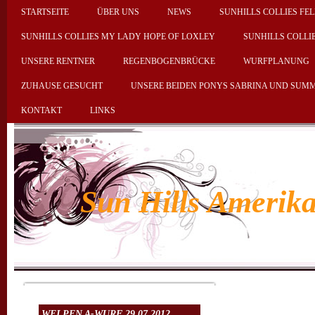
STARTSEITE
ÜBER UNS
NEWS
SUNHILLS COLLIES FEL
SUNHILLS COLLIES MY LADY HOPE OF LOXLEY
SUNHILLS COLLI
UNSERE RENTNER
REGENBOGENBRÜCKE
WURFPLANUNG
ZUHAUSE GESUCHT
UNSERE BEIDEN PONYS SABRINA UND SUM
KONTAKT
LINKS
Sun Hills Amerika
Hon
WELPEN A-WURF 29.07.2012