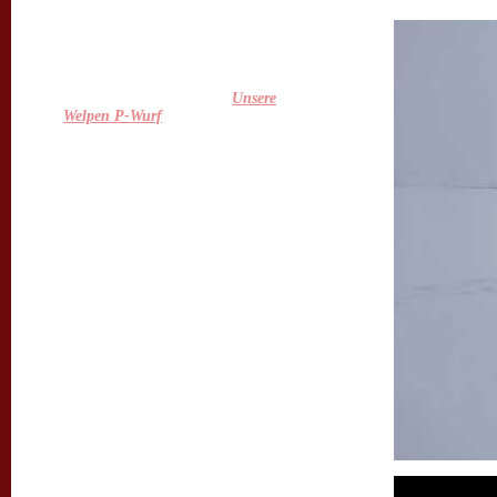
putzmunter und auch Feli geht es
großartig :-) Wir sind überglücklich,
die Kleinen nun endlich bei uns zu
haben und freuen uns schon sehr auf
die nächsten Wochen ;-)
Mehr gibt es auch unter
Unsere
Welpen P-Wurf
.