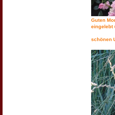
Guten Morg
eingele
Bes
schönen U