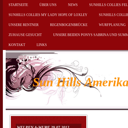
STARTSEITE
ÜBER UNS
NEWS
SUNHILLS COLLIES FEL
SUNHILLS COLLIES MY LADY HOPE OF LOXLEY
SUNHILLS COLLI
UNSERE RENTNER
REGENBOGENBRÜCKE
WURFPLANUNG
ZUHAUSE GESUCHT
UNSERE BEIDEN PONYS SABRINA UND SUM
KONTAKT
LINKS
Sun Hills Amerika
Estr
WELPEN A-WURF 29.07.2012