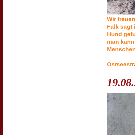
Wir freue
Falk sagt
Hund gefu
man kann 
Mens
Li
Os
19.08