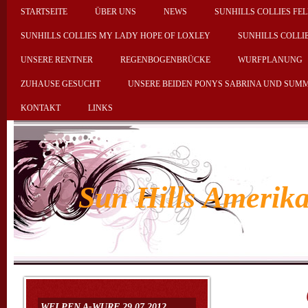
STARTSEITE
ÜBER UNS
NEWS
SUNHILLS COLLIES FEL
SUNHILLS COLLIES MY LADY HOPE OF LOXLEY
SUNHILLS COLLI
UNSERE RENTNER
REGENBOGENBRÜCKE
WURFPLANUNG
ZUHAUSE GESUCHT
UNSERE BEIDEN PONYS SABRINA UND SUM
KONTAKT
LINKS
Sun Hills Amerika
Owen
WELPEN A-WURF 29.07.2012