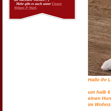
Mehr gibt es auch unter
Unsere
Welpen P-Wurf
.
Hal
die Nac
um halb 6
einen Hung
im Wohnzi