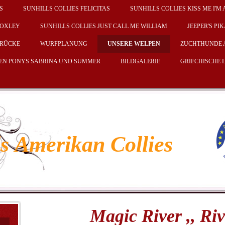
S
SUNHILLS COLLIES FELICITAS
SUNHILLS COLLIES KISS ME I'M 
LOXLEY
SUNHILLS COLLIES JUST CALL ME WILLIAM
JEEPER'S PI
RÜCKE
WURFPLANUNG
UNSERE WELPEN
ZUCHTHUNDE 
DEN PONYS SABRINA UND SUMMER
BILDGALERIE
GRIECHISCHE
ls Amerikan Collies
Magic River ,, Rive