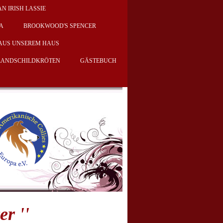
AN IRISH LASSIE
KA
BROOKWOOD'S SPENCER
AUS UNSEREM HAUS
 LANDSCHILDKRÖTEN
GÄSTEBUCH
r ''