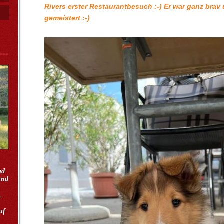
Rivers erster Restaurantbesuch :-) Er war ganz brav 
gemeistert :-)
-)
nd
und
,
uf
-)