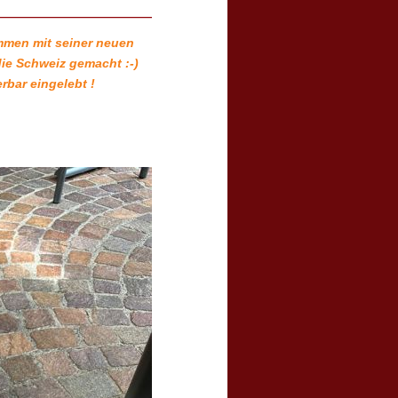
ammen mit seiner neuen
die Schweiz gemacht :-)
bar eingelebt !