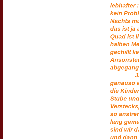
lebhafter 
kein Prob
Nachts mu
das ist j
Quad ist 
halben Met
gechillt l
Ansonsten
abgegang
Ja anson
ganauso e
die Kinder
Stube und
Verstecks
so anstre
lang gema
sind wir 
und dann 