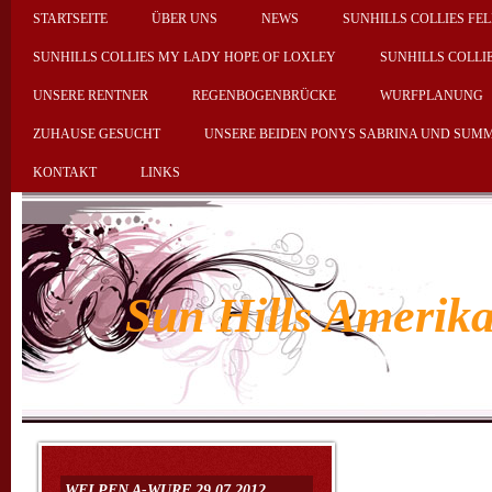
STARTSEITE
ÜBER UNS
NEWS
SUNHILLS COLLIES FEL
SUNHILLS COLLIES MY LADY HOPE OF LOXLEY
SUNHILLS COLLI
UNSERE RENTNER
REGENBOGENBRÜCKE
WURFPLANUNG
ZUHAUSE GESUCHT
UNSERE BEIDEN PONYS SABRINA UND SUM
KONTAKT
LINKS
Sun Hills Amerika
L
WELPEN A-WURF 29.07.2012