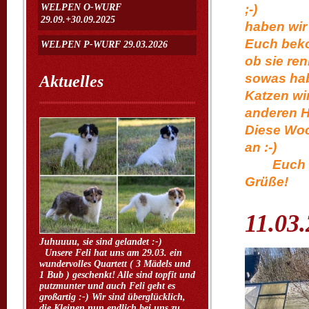
WELPEN O-WURF
;-)
29.09.+30.09.2025
haben wir
Euch beko
WELPEN P-WURF 29.03.2026
ob sie ren
sowas hab
Aktuelles
Katzen wi
anderen H
Diese Woc
a
Euch noc
Grüße!
11.03
Juhuuuu, sie sind gelandet :-)
Unsere Feli hat uns am 29.03. ein
wundervolles Quartett ( 3 Mädels und
1 Bub ) geschenkt! Alle sind topfit und
putzmunter und auch Feli geht es
großartig :-) Wir sind überglücklich,
die Kleinen nun endlich bei uns zu