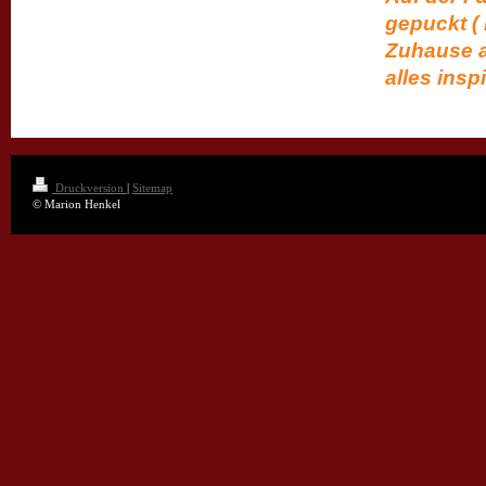
gepuckt 
Zuhause a
alles inspi
Druckversion
|
Sitemap
© Marion Henkel