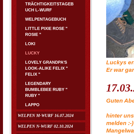
TRÄCHTIGKEITSTAGEB
UCH L-WURF
WELPENTAGEBUCH
LITTLE PIXIE ROSE "
ROSIE "
LOKI
LUCKY
Luckys er
LOVELY GRANDPA'S
LOOK-ALIKE FELIX "
Er war gan
FELIX "
LEGENDARY
17.03
BUMBLEBEE RUBY "
RUBY "
Gu
LAPPO
sehr e
hinter un
WELPEN M-WURF 16.07.2024
melden :-)
WELPEN N-WURF 02.10.2024
Mangelwar