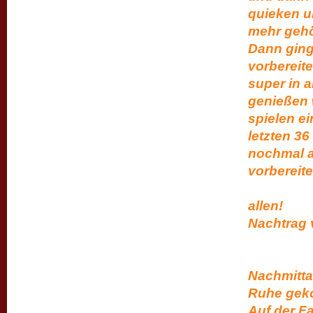
quieken u
mehr gehör
Dann ging
vorbereit
super in 
genießen 
spielen ei
letzten 
nochmal a
vorberei
Lie
a
Nach
Gu
ein
Nachmittag
Ruhe geko
Auf der Fa